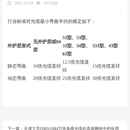
2021-11-03
19129次
行业标准对光缆最小弯曲半径的规定如下：
53
型、53型、
无外护层或04
外护层形式
33型、34型、
333
型、43型
层
63型
12.5倍光缆直
静态弯曲
10倍光缆直径
15倍光缆直径
径
动态弯曲
20倍光缆直径
25倍光缆直径
30倍光缆直径
下一篇：
天津立孚OM3/OM4万兆多模光缆在高速网络中的应用