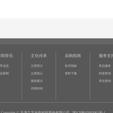
新闻资讯
文化传承
采购指南
服务支
孚动态
立馆简介
技术指标
售后服务
业新闻
立馆初心
资料下载
到货查询
展馆展示
库存查询
开馆时间
Copyright © 天津立孚光电科技股份有限公司
津ICP备05005061号-1