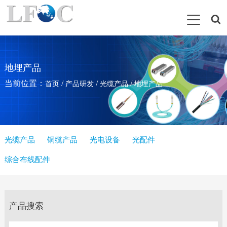
地埋产品
当前位置：
/
/
/
首页
产品研发
光缆产品
地埋产品
光缆产品
铜缆产品
光电设备
光配件
综合布线配件
产品搜索